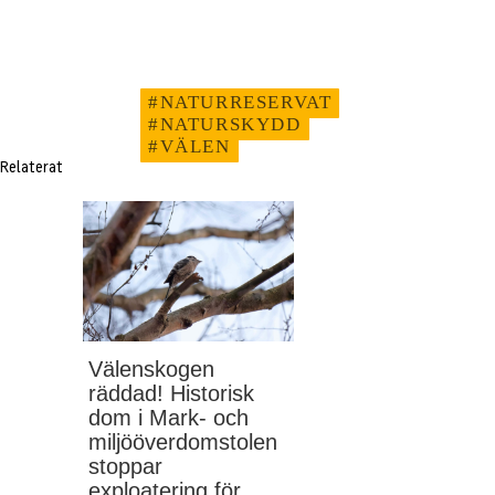
#NATURRESERVAT
#NATURSKYDD
#VÄLEN
Relaterat
Post
navigation
Välenskogen
räddad! Historisk
dom i Mark- och
miljööverdomstolen
stoppar
exploatering för