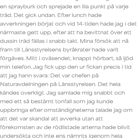
en sprayburk och sprejade en lila punkt på varje
träd. Det gick undan. Efter lunch hade
avverkningen börjat och vid 14-tiden hade jag i det
närmaste gett upp, efter att ha bevittnat över ett
dussin träd fällas i snabb takt. Mina försök att nå
fram till Länsstyrelsens byråkrater hade varit
förgäves. Mitt i oväsendet, knappt hörbart, så ljöd
min telefon. Jag fick upp den ur fickan precis i tid
att jag hann svara: Det var chefen på
Naturavdelningen på Länsstyrelsen. Det hela
kändes overkligt. Jag samlade mig snabbt och
med ett så bestämt tonfall som jag kunde
uppbringa efter omständigheterna talade jag om
att det var skandal att avverka utan att
förekomsten av de rödlistade arterna hade blivit
undersökta och inte ens nämnts igenom hela