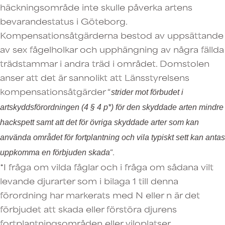
häckningsområde inte skulle påverka artens
bevarandestatus i Göteborg.
Kompensationsåtgärderna bestod av uppsättande
av sex fågelholkar och upphängning av några fällda
trädstammar i andra träd i området. Domstolen
anser att det är sannolikt att Länsstyrelsens
kompensationsåtgärder “
strider mot förbudet i
artskyddsförordningen (4 § 4 p*) för den skyddade arten mindre
hackspett samt att det för övriga skyddade arter som kan
använda området för fortplantning och vila typiskt sett kan antas
“.
uppkomma en förbjuden skada
*I fråga om vilda fåglar och i fråga om sådana vilt
levande djurarter som i bilaga 1 till denna
förordning har markerats med N eller n är det
förbjudet att skada eller förstöra djurens
fortplantningsområden eller viloplatser.