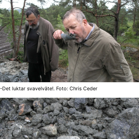
-Det luktar svavelväte!. Foto: Chris Ceder