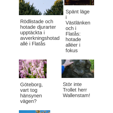
Spänt läge
i
Rödlistade och
Västlänken
hotade djurarter
och i
upptäckta i
Flatås:
avverkningshotad
hotade
allé i Flatås
alléer i
fokus
Stör inte
Göteborg,
Trollet herr
vart tog
Wallenstam!
hänsynen
vägen?