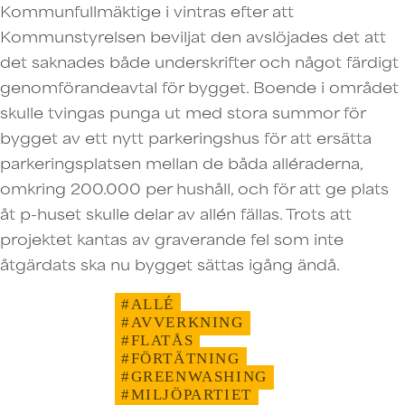
Kommunfullmäktige i vintras efter att
Kommunstyrelsen beviljat den avslöjades det att
det saknades både underskrifter och något färdigt
genomförandeavtal för bygget. Boende i området
skulle tvingas punga ut med stora summor för
bygget av ett nytt parkeringshus för att ersätta
parkeringsplatsen mellan de båda alléraderna,
omkring 200.000 per hushåll, och för att ge plats
åt p-huset skulle delar av allén fällas. Trots att
projektet kantas av graverande fel som inte
åtgärdats ska nu bygget sättas igång ändå.
#ALLÉ
#AVVERKNING
#FLATÅS
#FÖRTÄTNING
#GREENWASHING
#MILJÖPARTIET