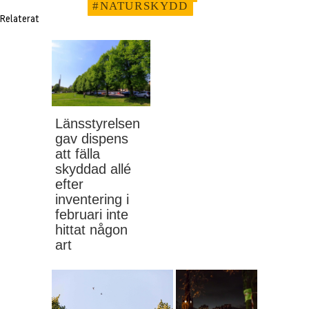
#NATURSKYDD
Relaterat
Post
navigation
Länsstyrelsen
gav dispens
att fälla
skyddad allé
efter
inventering i
februari inte
hittat någon
art