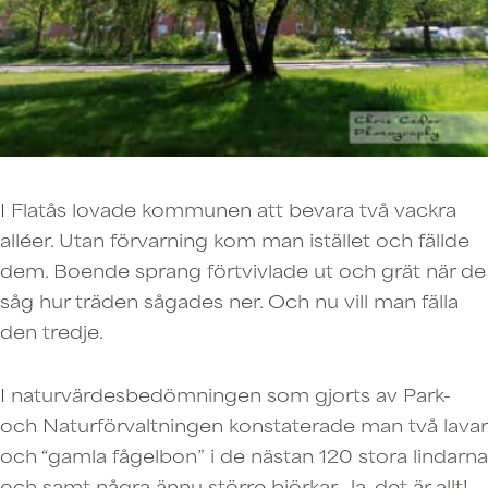
I Flatås lovade kommunen att bevara två vackra
alléer. Utan förvarning kom man istället och fällde
dem. Boende sprang förtvivlade ut och grät när de
såg hur träden sågades ner. Och nu vill man fälla
den tredje.
I naturvärdesbedömningen som gjorts av Park-
och Naturförvaltningen konstaterade man två lavar
och “gamla fågelbon” i de nästan 120 stora lindarna
och samt några ännu större björkar. Ja, det är allt!