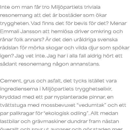
Inte om man får tro Miljöpartiets triviala
resonemang att det är bostäder som ökar
tryggheten. Vad finns det för bevis för det? Menar
Emmali Jansson att hemlösa driver omkring och
rånar folk annars? Är det den uråldriga svenska
rädslan för mörka skogar och vilda djur som spökar
igen? Jag vet inte. Jag har i alla fall aldrig hört ett
sådant resonemang någon annanstans.
Cement, grus och asfalt, det tycks istället vara
ingredienserna i Miljöpartiets trygghetselixir,
kryddad med ett par nyplanterade pinnar, en
tvättstuga med mossbevuxet “vedumtak” och ett
par pallkragar för “ekologisk odling”. Allt medan
lastbilar och grävmaskiner dundrar fram nästan
överallt och spyr ut avgaser och gör staden mer