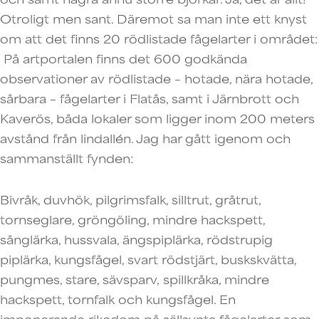
Otroligt men sant. Däremot sa man inte ett knyst
om att det finns 20 rödlistade fågelarter i området:
På artportalen finns det 600 godkända
observationer av rödlistade – hotade, nära hotade,
sårbara – fågelarter i Flatås, samt i Järnbrott och
Kaverös, båda lokaler som ligger inom 200 meters
avstånd från lindallén. Jag har gått igenom och
sammanställt fynden:
Bivråk, duvhök, pilgrimsfalk, silltrut, gråtrut,
tornseglare, gröngöling, mindre hackspett,
sånglärka, hussvala, ängspiplärka, rödstrupig
piplärka, kungsfågel, svart rödstjärt, buskskvätta,
pungmes, stare, sävsparv, spillkråka, mindre
hackspett, tornfalk och kungsfågel. En
imponerande rikedom på sällsynta fågelarter som