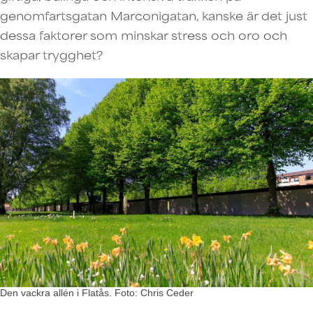
genomfartsgatan Marconigatan, kanske är det just
dessa faktorer som minskar stress och oro och
skapar trygghet?
Den vackra allén i Flatås. Foto: Chris Ceder