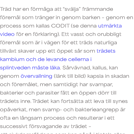
Träd har en förmåga att “svälja” främmande
föremål som tränger in genom barken – genom en
process som kallas CODIT (se denna
utmärkta
video
för en förklaring). Ett vasst och orubbligt
föremål som är i vägen för ett träds naturliga
tillväxt skaver upp ett öppet sår som
trädets
kambium och de levande cellerna i
splintveden måste läka
. Sårvävnad, kallus, kan
genom
övervallning
(länk till bild) kapsla in skadan
och föremålet, men samtidigt har svampar,
bakterier och parasiter fått en öppen dörr till
trädets inre. Trädet kan fortsätta att leva till synes
opåverkat, men svamp- och bakterieangrepp är
ofta en långsam process och resulterar i ett
successivt försvagande av trädet –