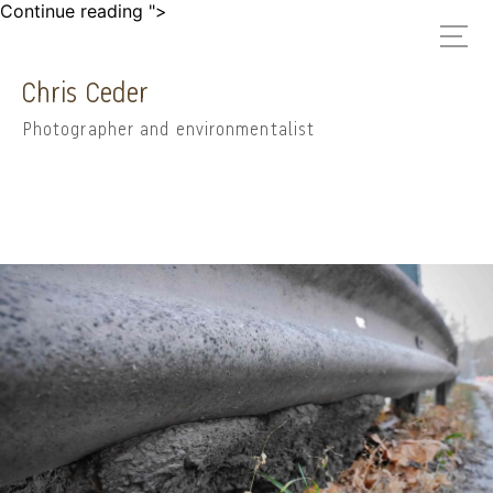
Så
Continue reading
">
förstörs
stadens
och
Chris Ceder
äldsta
träd
Photographer and environmentalist
–
Gränseken