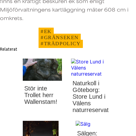
finns en kraftigt beskuren ek som enligt
Miljöförvaltningens kartläggning mäter 608 cm i
omkrets.
#EK
#GRÄNSEKEN
#TRÄDPOLICY
Relaterat
Post
navigation
Naturkoll i
Stör inte
Göteborg:
Trollet herr
Store Lund i
Wallenstam!
Välens
naturreservat
Sälgen: