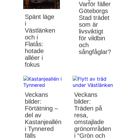
Varför fäller
Göteborgs
Spänt läge
Stad trädet
i
som är
Västlänken
livsviktigt
och i
för vildbin
Flatås:
och
hotade
sångfåglar?
alléer i
fokus
Veckans
Veckans
bilder:
bilder:
Förtätning –
Träden på
del av
resa,
Kastanjeallén
omstajlade
i Tynnered
grönområden
fälls
i “Grön och