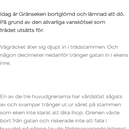
Idag är Gränseken bortglömd och lämnad att dö.
På grund av den allvarliga vanskötsel som
trädet utsätts för.
Vägräcket äter sig djupt in i trädstammen. Och
någon decimeter nedanför tränger gatan in i ekens
inre.
En av de tre huvudgrenarna har vårdslöst sågats
av och svampar tränger ut ur såret på stammen
som eken inte klarat att läka ihop. Grenen växte
bort från gatan och riskerade inte att falla i
huvudet på någon (av de förbipasserande bilarna).