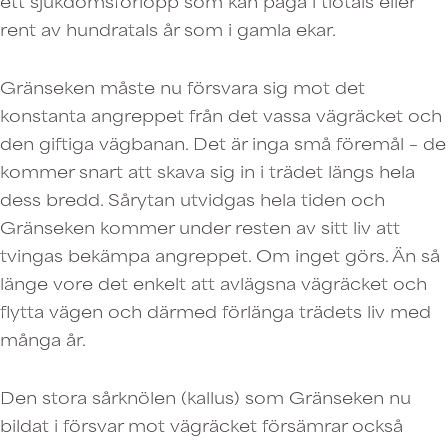
ett sjukdomsförlopp som kan pågå i tiotals eller
rent av hundratals år som i gamla ekar.
Gränseken måste nu försvara sig mot det
konstanta angreppet från det vassa vägräcket och
den giftiga vägbanan. Det är inga små föremål – de
kommer snart att skava sig in i trädet längs hela
dess bredd. Sårytan utvidgas hela tiden och
Gränseken kommer under resten av sitt liv att
tvingas bekämpa angreppet. Om inget görs. Än så
länge vore det enkelt att avlägsna vägräcket och
flytta vägen och därmed förlänga trädets liv med
många år.
Den stora sårknölen (kallus) som Gränseken nu
bildat i försvar mot vägräcket försämrar också