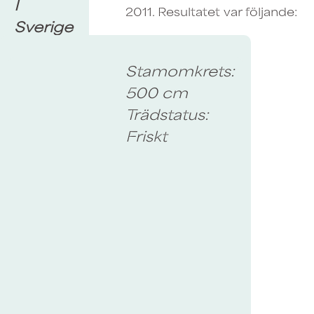
I
2011. Resultatet var följande:
Sverige
finns en
stor
Stamomkrets:
andel
500 cm
av
Trädstatus:
Europas
Friskt
kvarvarande
jätteträd,
framförallt
av
grova
ekar,
vilket
gör att