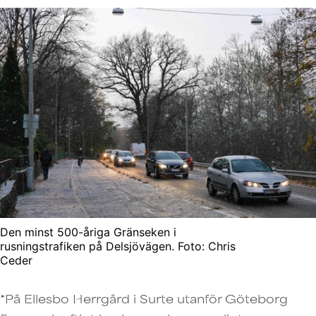
Den minst 500-åriga Gränseken i
rusningstrafiken på Delsjövägen. Foto: Chris
Ceder
*På Ellesbo Herrgård i Surte utanför Göteborg