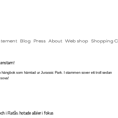
tatement
Blog
Press
About
Web shop
Shopping C
llenstam!
n hängbok som hämtad ur Jurassic Park. I stammen sover ett troll sedan
å sova!
ch i Flatås: hotade alléer i fokus