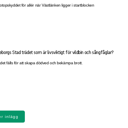
opskyddet för allér när Västlänken ligger i startblocken
eborgs Stad trädet som är livsviktigt för vildbin och sångfåglar?
det fälls för att skapa dödved och bekämpa brott.
er inlägg