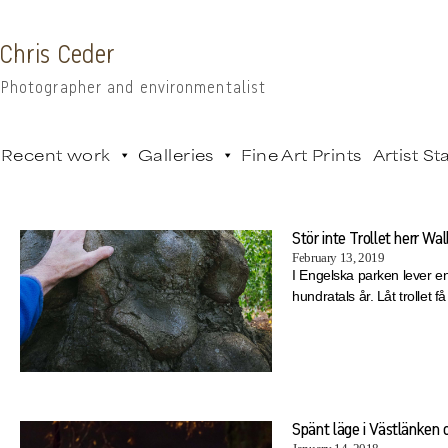
Chris Ceder
Photographer and environmentalist
Recent work
Galleries
Fine Art Prints
Artist S
Stör inte Trollet herr Wa
February 13, 2019
I Engelska parken lever e
hundratals år. Låt trollet f
Spänt läge i Västlänken o