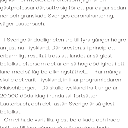
gästprofessur där, satte sig för ett par dagar sedan
ner och granskade Sveriges coronahantering,
säger Lauterbach.
– I Sverige är dödligheten tre till fyra gånger högre
än just nu i Tyskland. Där presteras i princip ett
erbarmligt resultat trots att landet är så glest
befolkat, eftersom det är en så hög dödlighet i ett
land med så låg befolkningstäthet… – Hur många
skulle det varit i Tyskland, inflikar programledaren
Maischberger. – Då skulle Tyskland haft ungefär
20.000 döda idag i runda tal, fortsätter
Lauterbach, och det fastän Sverige är så glest
befolkat.
– Om vi hade varit lika glest befolkade och hade
haft tre till fyra gånger så många döda hade