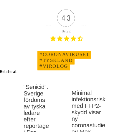
4.3
Betyg
#CORONAVIRUSET
#TYSKLAND
#VIROLOG
Relaterat
“Senicid”:
Minimal
Sverige
infektionsrisk
fördöms
med FFP2-
av tyska
skydd visar
ledare
ny
efter
coronastudie
reportage
av Max