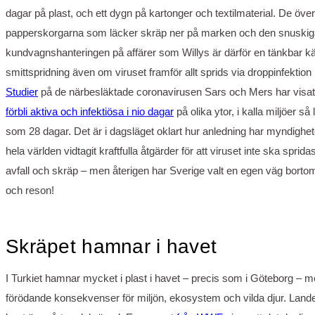
dagar på plast, och ett dygn på kartonger och textilmaterial. De över
papperskorgarna som läcker skräp ner på marken och den snuskig
kundvagnshanteringen på affärer som Willys är därför en tänkbar käll
smittspridning även om viruset framför allt sprids via droppinfektion i
Studier
på de närbesläktade coronavirusen Sars och Mers har visat
förbli aktiva och infektiösa i nio dagar
på olika ytor, i kalla miljöer så
som 28 dagar. Det är i dagsläget oklart hur anledning har myndighet
hela världen vidtagit kraftfulla åtgärder för att viruset inte ska sprid
avfall och skräp – men återigen har Sverige valt en egen väg bortom
och reson!
Skräpet hamnar i havet
I Turkiet hamnar mycket i plast i havet – precis som i Göteborg – 
förödande konsekvenser för miljön, ekosystem och vilda djur. Land