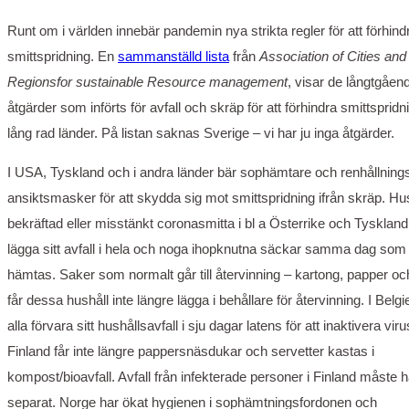
Runt om i världen innebär pandemin nya strikta regler för att förhind
smittspridning. En
sammanställd lista
från
Association of Cities and
Regionsfor sustainable Resource management
, visar de långtgåen
åtgärder som införts för avfall och skräp för att förhindra smittspridn
lång rad länder. På listan saknas Sverige – vi har ju inga åtgärder.
I USA, Tyskland och i andra länder bär sophämtare och renhållning
ansiktsmasker för att skydda sig mot smittspridning ifrån skräp. H
bekräftad eller misstänkt coronasmitta i bl a Österrike och Tysklan
lägga sitt avfall i hela och noga ihopknutna säckar samma dag som
hämtas. Saker som normalt går till återvinning – kartong, papper oc
får dessa hushåll inte längre lägga i behållare för återvinning. I Bel
alla förvara sitt hushållsavfall i sju dagar latens för att inaktivera virus
Finland får inte längre pappersnäsdukar och servetter kastas i
kompost/bioavfall. Avfall från infekterade personer i Finland måste
separat. Norge har ökat hygienen i sophämtningsfordonen och