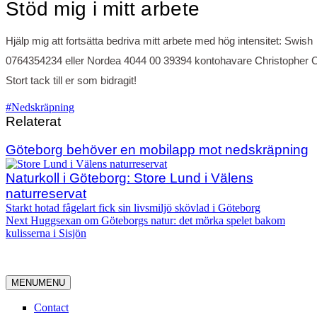
Stöd mig i mitt arbete
Hjälp mig att fortsätta bedriva mitt arbete med hög intensitet: Swish
0764354234 eller Nordea 4044 00 39394 kontohavare Christopher 
Stort tack till er som bidragit!
#Nedskräpning
Relaterat
Göteborg behöver en mobilapp mot nedskräpning
Naturkoll i Göteborg: Store Lund i Välens
naturreservat
Post
Starkt hotad fågelart fick sin livsmiljö skövlad i Göteborg
Next
Next
Huggsexan om Göteborgs natur: det mörka spelet bakom
navigation
post:
kulisserna i Sisjön
MENU
MENU
Contact