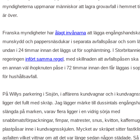
myndigheterna uppmanar människor att lagra grovavfall i hemmet til
är över.
Franska myndigheter har
ålagt invånarna
att lägga engångshandska
munskydd och pappersnäsdukar i separata avfallspåsar och som l
undan i 24 timmar innan det läggs ut för sophämtning. I Storbritanni
regeringen
infört samma regel
, med skillnaden att avfallspåsen ska l
en annan väl ihopknuten påse i 72 timmar innan den får läggas i so
för hushållsavfall.
På Willys parkering i Sisjön, i affärens kundvagnar och i kundvagns
ligger det fullt med skräp. Jag lägger märke till dussintals engångs
slängda på marken, varav flera ligger i en vidrig sörja med
snabbmatsförpackningar, fimpar, matrester, snus, kvitton, kaffemu
plastpåsar inne i kundvagnsskjulen. Mycket av skräpet sitter fastkli
asfalten vilket vittnar om att det var länge sedan någon städade. Så