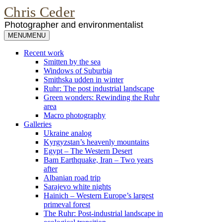
Chris Ceder
Photographer and environmentalist
MENU
MENU
Recent work
Smitten by the sea
Windows of Suburbia
Smithska udden in winter
Ruhr: The post industrial landscape
Green wonders: Rewinding the Ruhr
area
Macro photography
Galleries
Ukraine analog
Kyrgyzstan’s heavenly mountains
Egypt – The Western Desert
Bam Earthquake, Iran – Two years
after
Albanian road trip
Sarajevo white nights
Hainich – Western Europe’s largest
primeval forest
The Ruhr: Post-industrial landscape in