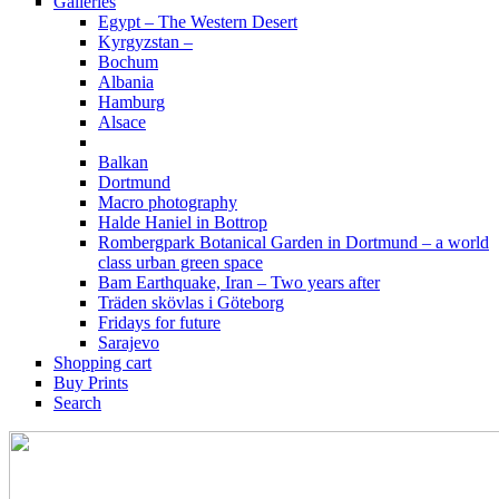
Galleries
Egypt – The Western Desert
Kyrgyzstan –
Bochum
Albania
Hamburg
Alsace
Balkan
Dortmund
Macro photography
Halde Haniel in Bottrop
Rombergpark Botanical Garden in Dortmund – a world
class urban green space
Bam Earthquake, Iran – Two years after
Träden skövlas i Göteborg
Fridays for future
Sarajevo
Shopping cart
Buy Prints
Search