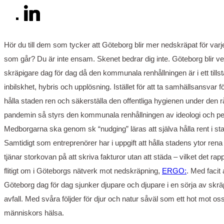
Hör du till dem som tycker att Göteborg blir mer nedskräpat för varj
som går? Du är inte ensam. Skenet bedrar dig inte. Göteborg blir ve
skräpigare dag för dag då den kommunala renhållningen är i ett tills
inbilskhet, hybris och upplösning. Istället för att ta samhällsansvar fö
hålla staden ren och säkerställa den offentliga hygienen under den 
pandemin så styrs den kommunala renhållningen av ideologi och pe
Medborgarna ska genom sk “nudging” läras att själva hålla rent i st
Samtidigt som entreprenörer har i uppgift att hålla stadens ytor rena
tjänar storkovan på att skriva fakturor utan att städa – vilket det rap
flitigt om i Göteborgs nätverk mot nedskräpning,
ERGO
:
. Med facit 
Göteborg dag för dag sjunker djupare och djupare i en sörja av skr
avfall. Med svåra följder för djur och natur såväl som ett hot mot os
människors hälsa.