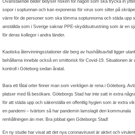
Ovanstående bilder belyser risken för någon som ska trycka in ytter
sopor i soptunnan och kan exponeras för virus som sitter på skräpe
värre för de personer som ska tömma soptunnorna och städa upp s
anställda som i Sverige saknar PPE-skyddsutrustning som är en sjä
för deras kollegor i andra länder.
Kaotiska återvinningsstationer där berg av hushållsavfall ligger utan
behållarna innebär också en smittorisk för Covid-19. Situationen är
kontroll i Göteborg sedan åratal.
Bara ett fåtal orter finner man som verkligen är rena i Göteborg. Av
platser med få besökare. Göteborgs Stad har inte satt in extra några
för att städa upp och säkerställa en offentlig hygien som är extra vik
en pandemi – tvärtom så har pandemin lamslagit den kommunala
renhållningen än mer. Bra jobbat igen Göteborgs Stad!
En ny studie har visat att det nya coronaviruset är aktivt och virulent 