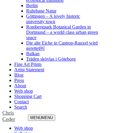
ecological transition
Berlin
Ruhrbane Natur
Göttingen – A lovely historic
university town
Rombergpark Botanical Garden in
Dortmund – a world class urban green
space
Die alte Eiche in Castrop-Rauxel wird
gerettet￼
Balkan
Träden skövlas i Göteborg
Fine Art Prints
Artist Statement
Blog
Press
About
Web shop
Shopping Cart
Contact
Search
Chris
MENU
MENU
Ceder
Web shop