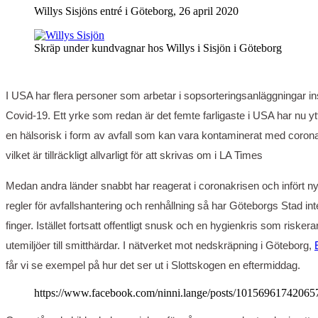
Willys Sisjöns entré i Göteborg, 26 april 2020
Skräp under kundvagnar hos Willys i Sisjön i Göteborg
I USA har flera personer som arbetar i sopsorteringsanläggningar in
Covid-19. Ett yrke som redan är det femte farligaste i USA har nu ytt
en hälsorisk i form av avfall som kan vara kontaminerat med coron
vilket är tillräckligt allvarligt för att skrivas om i LA Times
Medan andra länder snabbt har reagerat i coronakrisen och infört ny
regler för avfallshantering och renhållning så har Göteborgs Stad inte 
finger. Istället fortsatt offentligt snusk och en hygienkris som riskera
utemiljöer till smitthärdar. I nätverket mot nedskräpning i Göteborg,
får vi se exempel på hur det ser ut i Slottskogen en eftermiddag.
https://www.facebook.com/ninni.lange/posts/10156961742065