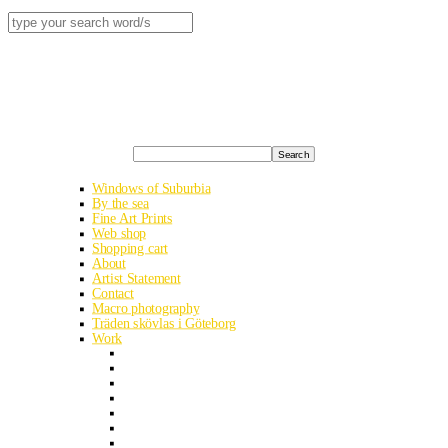
Search
Windows of Suburbia
By the sea
Fine Art Prints
Web shop
Shopping cart
About
Artist Statement
Contact
Macro photography
Träden skövlas i Göteborg
Work
Albania road trip
Ukraine analog
Smithska udden in early summer
Kyrgyzstan’s heavenly mountains
Egypt – The Western Desert
Halde Haniel in Bottrop
The Landscape park Halde Hoheward