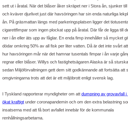
sett ut i åratal. När det blåser åker skräpet ner i Stora ån, sjunker till
och kväver djurlivet just där havsöringen har sin enda naturliga lekpl
ån. På gräsmattan längs med parkeringsplatsen ligger det tiotusenta
cigarettfimpar som ingen plockat upp på åratal. Där får de ligga till d
ner i ån eller äts upp av fåglar. En enda fimp innehåller så mycket gif
dödar omkring 50% av all fisk per liter vatten. Då är det inte svårt att
hur havsöringen mår när det hamnar tusentals fimpar i ån varje gån
regnar eller blåser. Willys och fastighetsägaren Alaska är så stursk
sedan Miljöförvaltningen gett dem sitt godkännande att fortsätta att 
omgivningarna trots att det är ett miljöbrott enligt svensk lag.
I Tyskland rapporterar myndigheter om att
dumpning av grovavfall i
ökat kraftigt
under coronapandemin och om den extra belastning s
insatserna med att få bort avfallet innebär för de kommunala
renhållningsarbetarna.