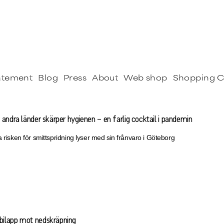
tatement
Blog
Press
About
Web shop
Shopping C
 andra länder skärper hygienen – en farlig cocktail i pandemin
a risken för smittspridning lyser med sin frånvaro i Göteborg
bilapp mot nedskräpning