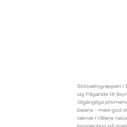
Skötselingreppen i 
sig frågande till ås
tillgängliga promen
balans – med god sky
saknas i Välens natu
bygger bon på mark