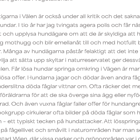
arna i Välen är också under all kritik och det sakn
ndar. I tio år har jag tvingats agera polis och får n
t och upplysa hundägare om att de är skyldiga att h
ag mothugg och blir emellanåt till och med hotfullt
 Många av hundägarna påstår felaktigt att det inte 
ja att sätta upp skyltar i naturreservatet ger dessv
glen. Får lösa hundar springa omkring i Vägen är ma
ösa offer. Hundarna jagar och dödar även andra fåge
derslitna döda fåglar vittnar om. Ofta räcker det m
räldrarna för att de ska överge sina ägg eller nyfö
rad. Och även vuxna fåglar faller offer för hundangr
okgrupp cirkulerar ofta bilder på döda fåglar som hit
– ett typiskt tecken på hundattacker. Att lössprin
 på fågellivet och småvilt i naturområden har man set
dstad Wien, där vissa parker och grönområden var 