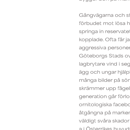
Gångvägarna och stig
förbudet mot lösa hu
springa in reservate
kopplade. Ofta får j
aggressiva personer.
Göteborgs Stads ovil
lagbrytare vind i se
ägg och ungar hjälpl
många bilder på sön
skrämmer upp fågelfö
generation går förlo
ornitologiska facebo
åtgångna på marken 
väldigt svåra skador
a i Österrikes huvu