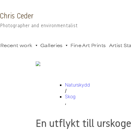
Chris Ceder
Photographer and environmentalist
Recent work
Galleries
Fine Art Prints
Artist S
Naturskydd
/
Skog
,
En utflykt till urskog