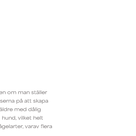
ven om man ställer
rserna på att skapa
 äldre med dålig
hund, vilket helt
elarter, varav flera