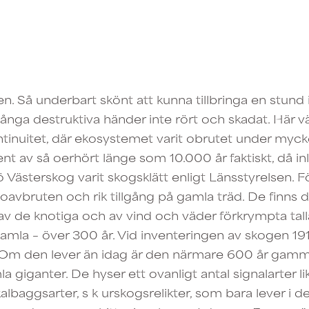
gen. Så underbart skönt att kunna tillbringa en stund
ga destruktiva händer inte rört och skadat. Här v
tinuitet, där ekosystemet varit obrutet under mycket
ent av så oerhört länge som 10.000 år faktiskt, då i
rö Västerskog varit skogsklätt enligt Länsstyrelsen. 
 oavbruten och rik tillgång på gamla träd. De finns 
v de knotiga och av vind och väder förkrympta tall
la – över 300 år. Vid inventeringen av skogen 191
 Om den lever än idag är den närmare 600 år gamm
a giganter. De hyser ett ovanligt antal signalarter l
lbaggsarter, s k urskogsrelikter, som bara lever i 