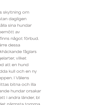
as skyltning om
ästan dagligen
ålla sina hundar
 bemött av
finns något förbud.
ärre dessa
rkhäckande fåglars
larter, vilket
ed att en hund
dda kull och en ny
eppen. I Välens
tas bitna och illa
gande hundar orsakar
t i andra länder, bl
i det närmsta tomma