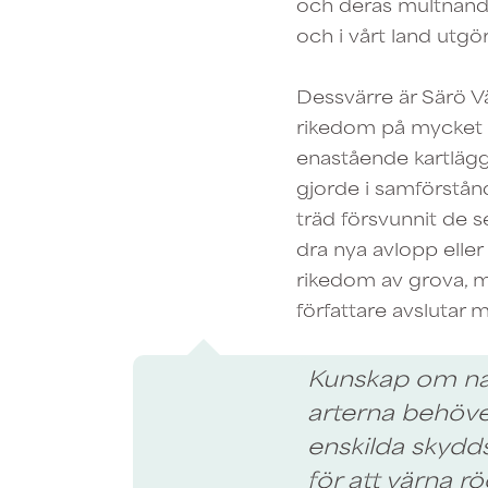
och deras multnande
och i vårt land utgö
Dessvärre är Särö V
rikedom på mycket ga
enastående kartläg
gjorde i samförstånd
träd försvunnit de s
dra nya avlopp eller 
rikedom av grova, m
författare avslutar 
Kunskap om nat
arterna behöve
enskilda skydd
för att värna rö