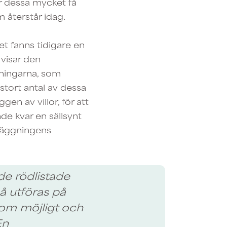
r dessa mycket få
 återstår idag.
t fanns tidigare en
 visar den
ningarna, som
stort antal av dessa
en av villor, för att
nde kvar en sällsynt
tläggningens
e rödlistade
å utföras på
som möjligt och
En