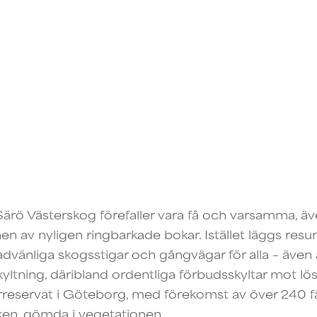
Särö Västerskog förefaller vara få och varsamma, ä
ynen av nyligen ringbarkade bokar. Istället läggs resu
advänliga skogsstigar och gångvägar för alla – även
ltning, däribland ordentliga förbudsskyltar mot lös 
rreservat i Göteborg, med förekomst av över 240 fåg
en, gömda i vegetationen.