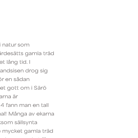
 i natur som
ärdesätts gamla träd
 lång tid. I
nlandsisen drog sig
För en sådan
det gott om i Särö
arna är
4 fann man en tall
al! Många av ekarna
iksom sällsynta
de mycket gamla träd