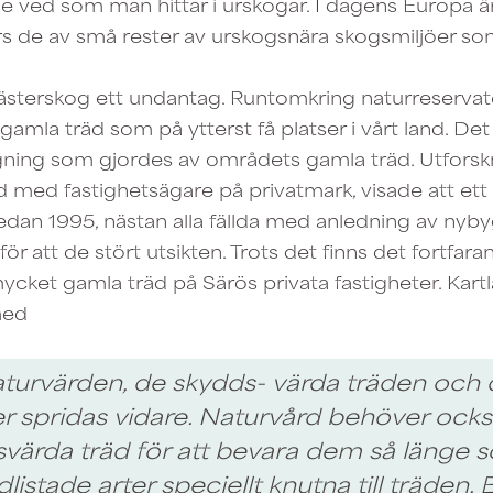
 ved som man hittar i urskogar. I dagens Europa ä
rs de av små rester av urskogsnära skogsmiljöer som
ästerskog ett undantag. Runtomkring naturreservate
mla träd som på ytterst få platser i vårt land. Det
gning som gjordes av områdets gamla träd. Utforsk
 med fastighetsägare på privatmark, visade att ett 
edan 1995, nästan alla fällda med anledning av nybygg
för att de stört utsikten. Trots det finns det fortfara
ycket gamla träd på Särös privata fastigheter. Kar
med
urvärden, de skydds- värda träden och d
r spridas vidare. Naturvård behöver ocks
svärda träd för att bevara dem så länge 
dlistade arter speciellt knutna till träden. 