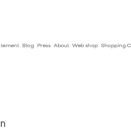
tatement
Blog
Press
About
Web shop
Shopping C
en