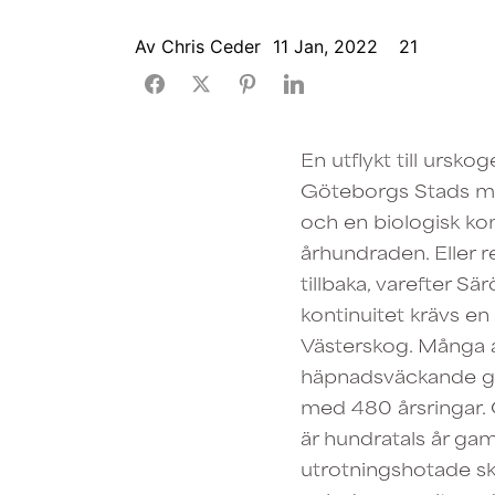
Av
Chris Ceder
11 Jan, 2022
21
En utflykt till ursko
Göteborgs Stads mån
och en biologisk kon
århundraden. Eller r
tillbaka, varefter Sä
kontinuitet krävs en
Västerskog. Många a
häpnadsväckande gam
med 480 årsringar.
är hundratals år gaml
utrotningshotade ska