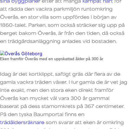
sina byggplaner
efter att många
kämpat hårt
för
att rädda den vackra parkmiljön runtomkring
Överås, en stor villa som uppfördes i början av
1860-talet. Parken, som också sträcker sig upp på
berget bakom Överås, är från den tiden, då också
en trädgårdsanläggning anlades vid bostaden.
Eken framför Överås med en uppskattad ålder på 300 år
Idag är det kortklippt, saftigt gräs där flera av de
gamla vackra träden växer. Hur gamla de är vet jag
inte exakt, men den stora eken direkt framför
Överås kan mycket väl vara 300 år gammal
baserat på dess stamomkrets på 367 centimeter.
På den tyska Baumportal finns en
trädåldersräknare
som svarar att eken är omkring