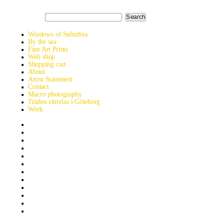
Search
Windows of Suburbia
By the sea
Fine Art Prints
Web shop
Shopping cart
About
Artist Statement
Contact
Macro photography
Träden skövlas i Göteborg
Work
Albania road trip
Ukraine analog
Smithska udden in early summer
Kyrgyzstan’s heavenly mountains
Egypt – The Western Desert
Halde Haniel in Bottrop
The Landscape park Halde Hoheward
Göttingen – A lovely historic university town
Smithska udden in winter
Hainich – Western Europe’s largest primeval forest
Berlin
Rombergpark Botanical Garden in Dortmund – a world class urban
green space