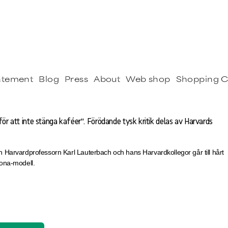
tatement
Blog
Press
About
Web shop
Shopping C
för att inte stänga kaféer”. Förödande tysk kritik delas av Harvards
Harvardprofessorn Karl Lauterbach och hans Harvardkollegor går till hårt
ona-modell.