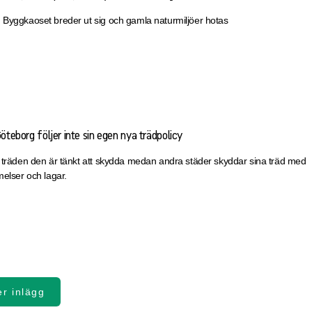
 Byggkaoset breder ut sig och gamla naturmiljöer hotas
Göteborg följer inte sin egen nya trädpolicy
r träden den är tänkt att skydda medan andra städer skyddar sina träd med
melser och lagar.
er inlägg