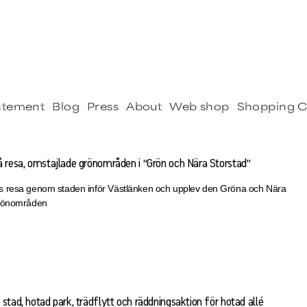
tatement
Blog
Press
About
Web shop
Shopping C
å resa, omstajlade grönområden i “Grön och Nära Storstad”
 resa genom staden inför Västlänken och upplev den Gröna och Nära
grönområden
stad, hotad park, trädflytt och räddningsaktion för hotad allé