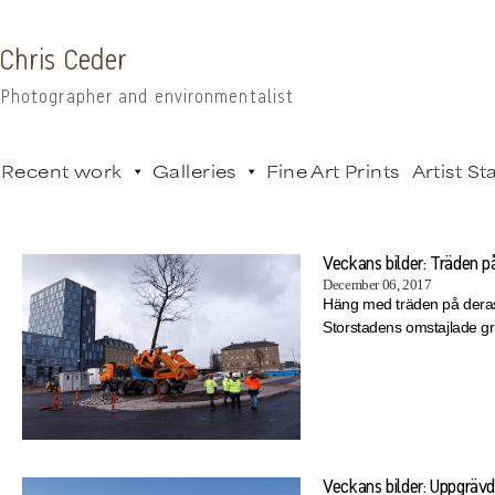
Chris Ceder
Photographer and environmentalist
Recent work
Galleries
Fine Art Prints
Artist S
Veckans bilder: Träden p
December 06, 2017
Häng med träden på deras
Storstadens omstajlade 
Veckans bilder: Uppgrävd 