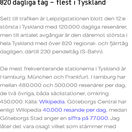
820 dagliga tåg – flest i Tyskland
Sett till trafiken är Leipzigstationen blott den 12:e
största i Tyskland med 120.000 dagliga resenärer,
men till antalet avgångar är den däremot största i
hela Tyskland med över 820 regional- och fjärrtåg
dagligen, därtill 230 pendeltåg (S-Bahn).
De mest frekventerande stationerna i Tyskland är
Hamburg, München och Frankfurt. Hamburg har
mellan 480.000 och 500.000 resenärer per dag,
de två övriga, båda säckstationer, omkring
450.000. Källa:
Wikipedia
. Göteborgs Central har
enligt Wikipedia
40.000 resande per dag,
medan
Göteborgs Stad anger en
siffra på 77.000
. Jag
låter det vara osagt vilket som stämmer med