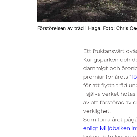
Förstörelsen av träd i Haga. Foto: Chris Ce
Ett fruktansvärt ov
Kungsparken och det
dammigt och öronbed
premiär för årets “
fö
för att flytta träd 
I själva verket hotas
av att förstöras av
verklighet.
Som förra året pågå
enligt Miljöbalken i
bekant inte längre m