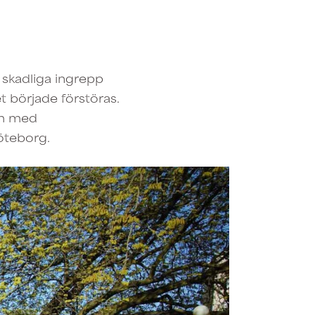
 skadliga ingrepp
t började förstöras.
em med
Göteborg.