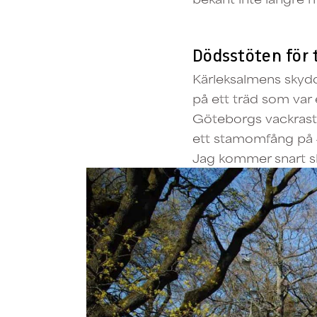
Dödsstöten för 
Kärleksalmens skydd
på ett träd som var 
Göteborgs vackraste
ett stamomfång på 40
Jag kommer snart s