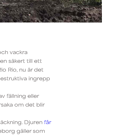
och vackra
säkert till ett
o Rio, nu är det
destruktiva ingrepp
v fällning eller
rsaka om det blir
häckning. Djuren
får
eborg gäller som