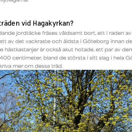
träden vid Hagakyrkan?
ande jordtäcke fräses våldsamt bort, ett i raden av
ett av det vackraste och äldsta i Göteborg innan de
 hästkastanjer är också akut hotade, ett par av d
0 centimeter, bland de största i sitt slag i hela 
kriva mer om dessa träd.