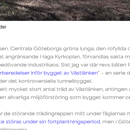
der
äsen. Centrala Göteborgs gröna lunga, den rofyllda 
 angränsande Haga Kyrkoplan, förvandlas sakta men 
övande industrikaos. Sist jag var där revs båten Ri
rberedelser inför bygget av Västlänken
” – en serie 
under det kontroversiella tunnelbygget.
 ett mycket stort antal träd av Västlänken, antingen a
 den allvarliga miljöförstöring som bygget kommer o
r de störande trädingreppen mitt under fåglarnas 
nte störas under sin fortplantningsperiod
, men i Göt
iljölagarna.