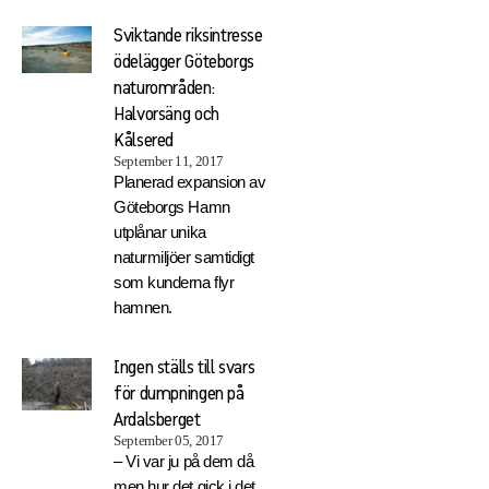
Sviktande riksintresse
ödelägger Göteborgs
naturområden:
Halvorsäng och
Kålsered
September 11, 2017
Planerad expansion av
Göteborgs Hamn
utplånar unika
naturmiljöer samtidigt
som kunderna flyr
hamnen.
Ingen ställs till svars
för dumpningen på
Ardalsberget
September 05, 2017
– Vi var ju på dem då
men hur det gick i det